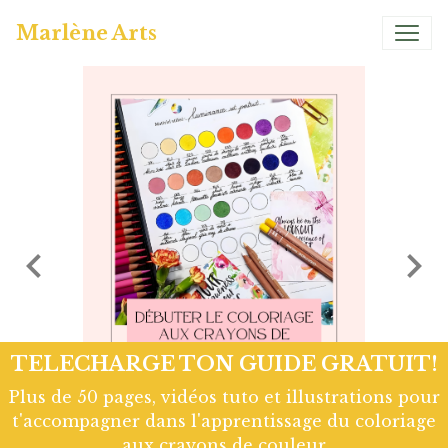
Marlène Arts
Page Hivernale So Chou
Page d'art Journal réalisée avec les tampons Chou
and Flowers. Colorisation à l'aquarelle artisanale
Atelier couleur Grenadine. Retrouve le tuto Vidéo
complet en cliquant sur le lien