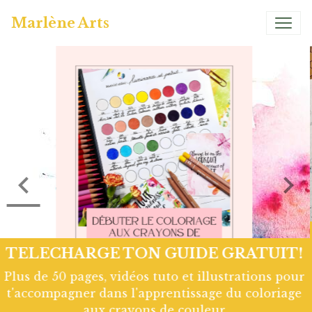
Marlène Arts
Page Hivernale So Chou
Page d'art Journal réalisée avec les tampons Chou
and Flowers. Colorisation à l'aquarelle artisanale
Atelier couleur Grenadine. Retrouve le tuto Vidéo
complet en cliquant sur le lien