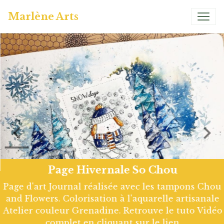
Marlène Arts
Page Hivernale So Chou
Page d'art Journal réalisée avec les tampons Chou
and Flowers. Colorisation à l'aquarelle artisanale
Atelier couleur Grenadine. Retrouve le tuto Vidéo
complet en cliquant sur le lien