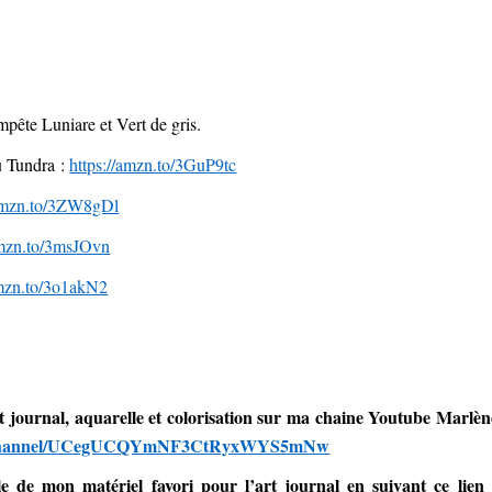
pête Luniare et Vert de gris.
u Tundra :
https://amzn.to/3GuP9tc
/amzn.to/3ZW8gDl
amzn.to/3msJOvn
amzn.to/3o1akN2
rt journal, aquarelle et colorisation sur ma chaine Youtube Marlèn
om/channel/UCegUCQYmNF3CtRyxWYS5mNw
 de mon matériel favori pour l’art journal en suivant ce lien 