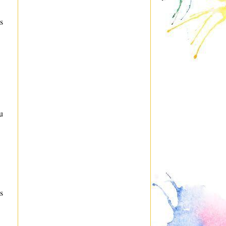
s
u
s