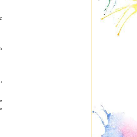
z
à
u
e
e