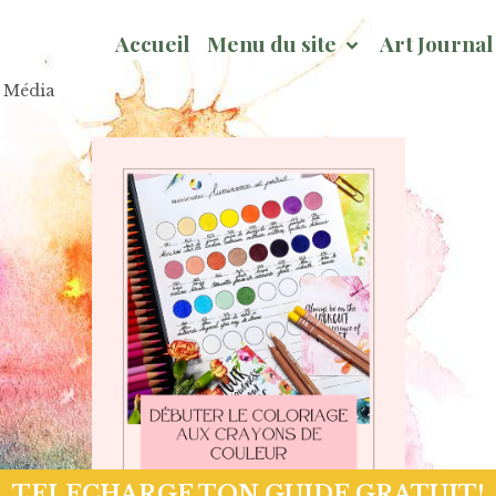
Accueil
Menu du site
Art Journa
x Média
Page Hivernale So Chou