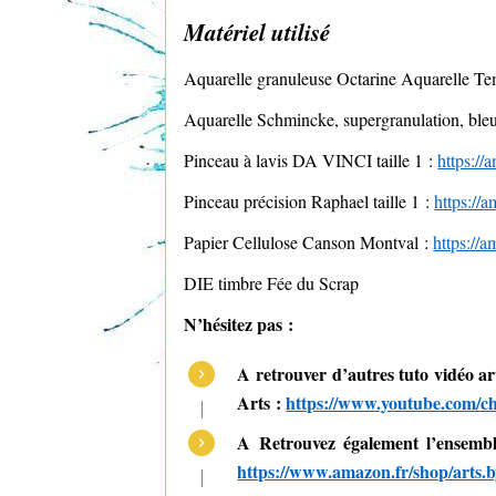
Matériel utilisé
Aquarelle granuleuse Octarine Aquarelle Tem
Aquarelle Schmincke, supergranulation, ble
Pinceau à lavis DA VINCI taille 1 :
https:/
Pinceau précision Raphael taille 1 :
https://
Papier Cellulose Canson Montval :
https://
DIE timbre Fée du Scrap
N’hésitez pas :
A retrouver d’autres tuto vidéo a
Arts :
https://www.youtube.c
A Retrouvez également l’ensemble
https://www.amazon.fr/shop/arts.