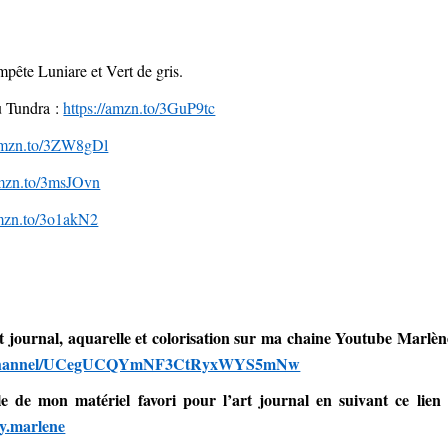
pête Luniare et Vert de gris.
u Tundra :
https://amzn.to/3GuP9tc
/amzn.to/3ZW8gDl
amzn.to/3msJOvn
amzn.to/3o1akN2
rt journal, aquarelle et colorisation sur ma chaine Youtube Marlèn
om/channel/UCegUCQYmNF3CtRyxWYS5mNw
 de mon matériel favori pour l’art journal en suivant ce lien 
by.marlene