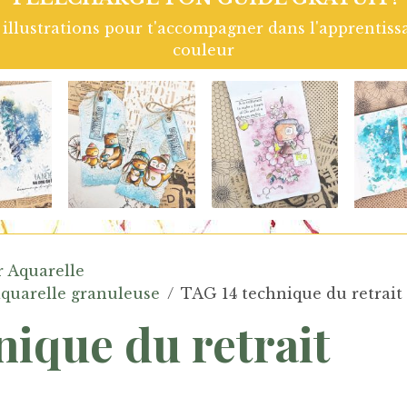
 les tampons Chou and Flowers. Colorisation à l'aqu
ne. Retrouve le tuto Vidéo complet en cliquant sur
r Aquarelle
aquarelle granuleuse
TAG 14 technique du retrait
nique du retrait