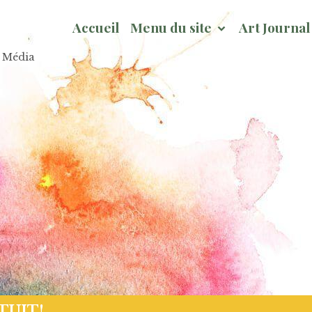
Accueil
Menu du site
Art Journa
x Média
Page Hivernale So Chou