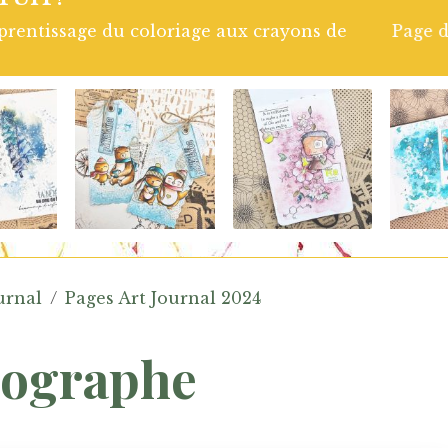
 les tampons Chou and Flowers. Colorisation à l'aqu
ne. Retrouve le tuto Vidéo complet en cliquant sur
urnal
Pages Art Journal 2024
tographe