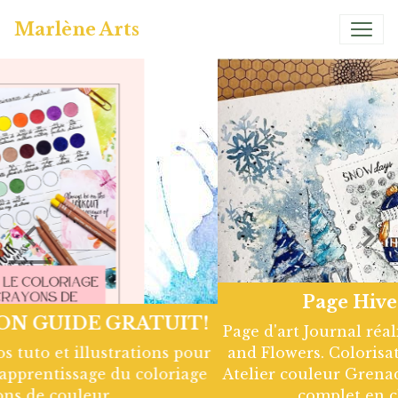
Marlène Arts
Page Hivernale So Chou
Page d'art Journal réalisée avec les tampons Chou
and Flowers. Colorisation à l'aquarelle artisanale
Atelier couleur Grenadine. Retrouve le tuto Vidéo
complet en cliquant sur le lien