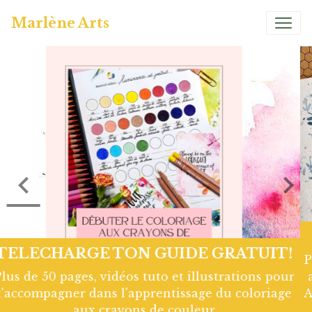
Marlène Arts
Page Hivernale So Chou
Page d'art Journal réalisée avec les tampons Chou
and Flowers. Colorisation à l'aquarelle artisanale
Atelier couleur Grenadine. Retrouve le tuto Vidéo
complet en cliquant sur le lien