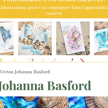
e
Page d'art Journal réalisée avec les tampons 
Grenadine. Retrouve 
 Océan Johanna Basford
Johanna Basford