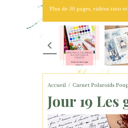
 vidéos tuto et illustrations pour t'accompagner da
couleur
Accueil
Carnet Polaroids Poup
Jour 19 Les 