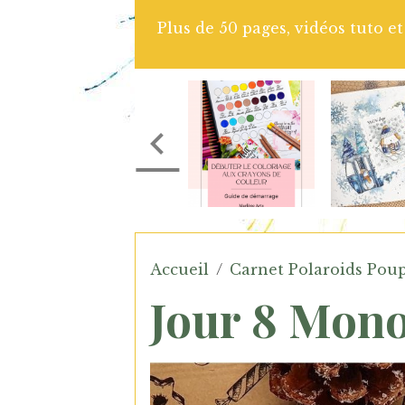
rations pour t'accompagner dans l'apprentissage du c
couleur
Accueil
Carnet Polaroids Poup
Jour 8 Mon